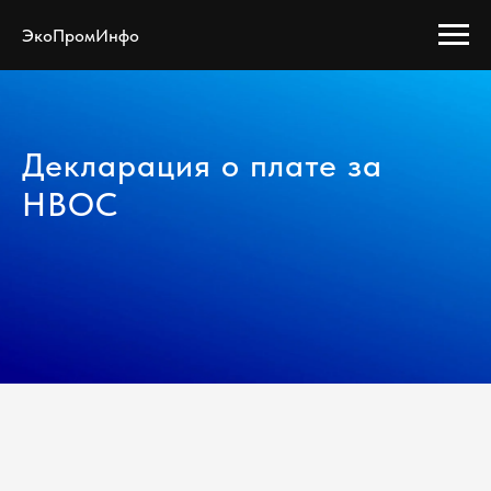
ЭкоПромИнфо
Декларация о плате за
НВОС