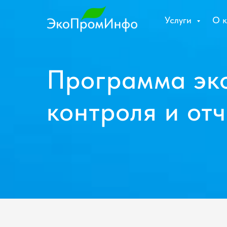
Услуги
О 
Программа эк
контроля и от