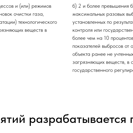
цессов и (или) режимов
б) 2 и более превышения 
новок очистки газа,
максимальных разовых выб
атации) технологического
установленных по результ
рязняющих веществ в
контроля или государстве
более чем на 10 проценто
показателей выбросов от 
объекта ранее не учтенны
загрязняющих веществ, в 
государственного регули
иятий разрабатывается