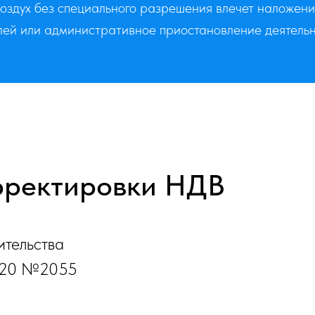
оздух без специального разрешения влечет наложен
ей или административное приостановление деятельно
рректировки НДВ
ительства
2020 №2055