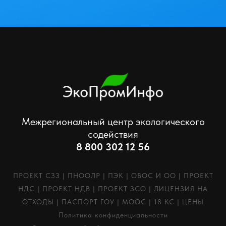
Межрегиональный центр экологического
содействия
8 800 302 12 56
ПРОЕКТ СЗЗ
|
ПНООЛР
|
ПЭК
|
ОВОС И ОО
|
ПРОЕКТ
НДС
|
ПРОЕКТ НДВ
|
ПРОЕКТ ЗСО
|
ЛИЦЕНЗИЯ НА
ОТХОДЫ
|
ПАСПОРТ ГОУ
|
МООС
|
18 КС
|
ЦЕНЫ
Политика конфиденциальности